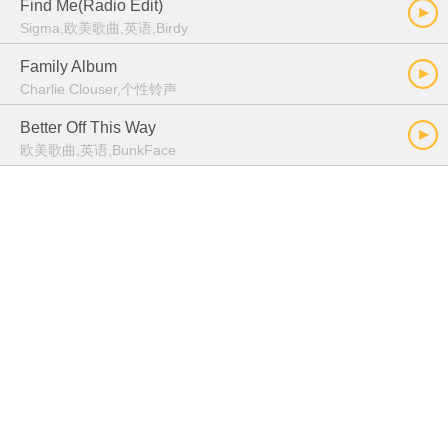
Find Me(Radio Edit)
Sigma,欧美歌曲,英语,Birdy
Family Album
Charlie Clouser,个性铃声
Better Off This Way
欧美歌曲,英语,BunkFace