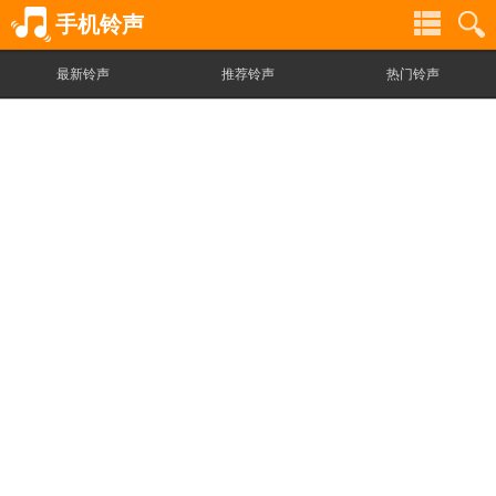
手机铃声
最新铃声
推荐铃声
热门铃声
铃
铃
声
声
分
搜