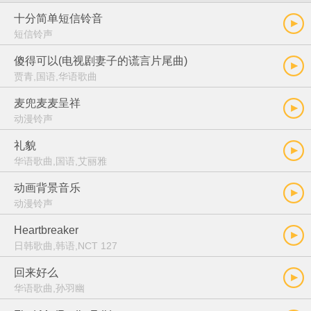
十分简单短信铃音
短信铃声
傻得可以(电视剧妻子的谎言片尾曲)
贾青,国语,华语歌曲
麦兜麦麦呈祥
动漫铃声
礼貌
华语歌曲,国语,艾丽雅
动画背景音乐
动漫铃声
Heartbreaker
日韩歌曲,韩语,NCT 127
回来好么
华语歌曲,孙羽幽