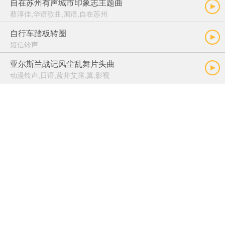
自在苏州有声城市印象志主题曲
蔡淳佳,华语歌曲,国语,自在苏州
自行车踏板转圈
短信铃声
亚尔斯兰战记风尘乱舞片头曲
动漫铃声,日语,蓝井艾露,翼,影视