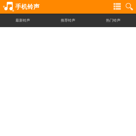
手机铃声
最新铃声
推荐铃声
热门铃声
铃
铃
声
声
分
搜