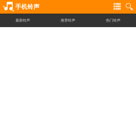
手机铃声
最新铃声
推荐铃声
热门铃声
铃
铃
声
声
分
搜