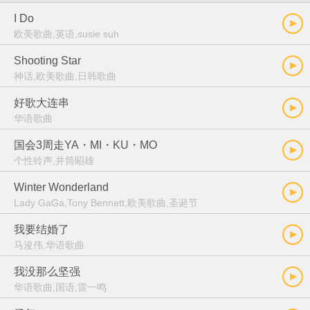
I Do
欧美歌曲,英语,susie suh
Shooting Star
神话,欧美歌曲,日韩歌曲
好歌大连串
华语歌曲
国会3周走YA・MI・KU・MO
个性铃声,井筒昭雄
Winter Wonderland
Lady GaGa,Tony Bennett,欧美歌曲,圣诞节
我要结婚了
马浚伟,华语歌曲
我没那么坚强
华语歌曲,国语,雷一鸣