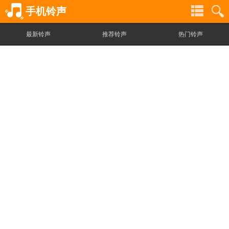
手机铃声
最新铃声
推荐铃声
热门铃声
铃
铃
声
声
分
搜