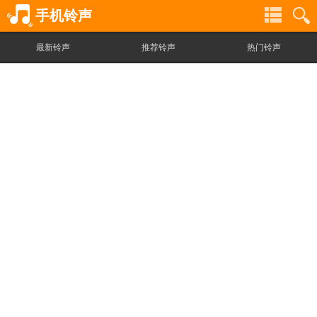
手机铃声
最新铃声
推荐铃声
热门铃声
铃
铃
声
声
分
搜