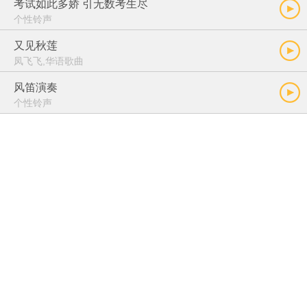
考试如此多娇 引无数考生尽
个性铃声
又见秋莲
凤飞飞,华语歌曲
风笛演奏
个性铃声