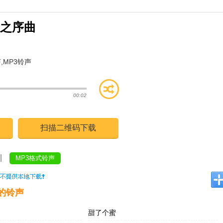
之序曲
声
,
MP3铃声
00:02
扫描二维码下载
|
MP3格式铃声
的铃声
甜了个蜜