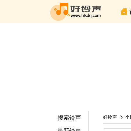
搜索铃声
好铃声
个
最新铃声