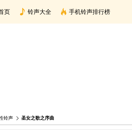
首页
铃声大全
手机铃声排行榜
性铃声
圣女之歌之序曲