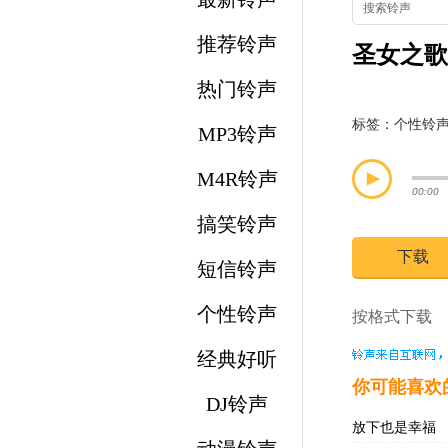
推荐铃声
圣女之歌
热门铃声
标签：
个性铃
MP3铃声
M4R铃声
00:00
搞笑铃声
下载
短信铃声
个性铃声
按格式下载 
经典好听
你可能喜欢
DJ铃声
放下也是幸福