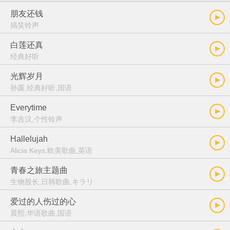
朋友还钱
搞笑铃声
白莲还真
经典好听
光辉岁月
孙露,经典好听,国语
Everytime
李吉汉,个性铃声
Hallelujah
Alicia Keys,欧美歌曲,英语
青春之旅主题曲
生物股长,日韩歌曲,キラリ
爱过的人伤过的心
晨熙,华语歌曲,国语