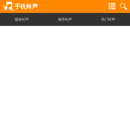
手机铃声
最新铃声
推荐铃声
热门铃声
铃
铃
声
声
分
搜