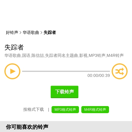
类
索
好铃声
华语歌曲
失踪者
失踪者
华语歌曲
,
国语
,
陈信喆
,
失踪者同名主题曲
,
影视
,
MP3铃声
,
M4R铃声
00:00
/
00:39
下载铃声
按格式下载 |
MP3格式铃声
M4R格式铃声
你可能喜欢的铃声