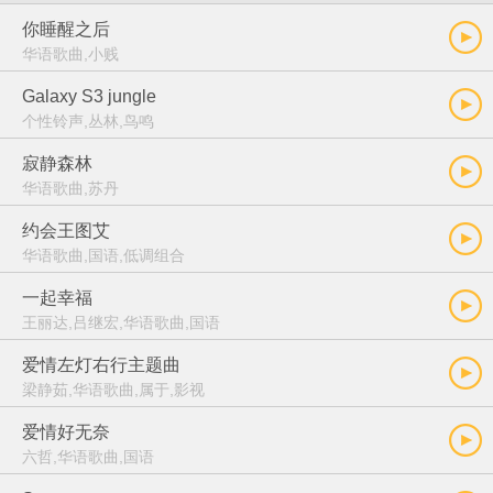
你睡醒之后
华语歌曲,小贱
Galaxy S3 jungle
个性铃声,丛林,鸟鸣
寂静森林
华语歌曲,苏丹
约会王图艾
华语歌曲,国语,低调组合
一起幸福
王丽达,吕继宏,华语歌曲,国语
爱情左灯右行主题曲
梁静茹,华语歌曲,属于,影视
爱情好无奈
六哲,华语歌曲,国语