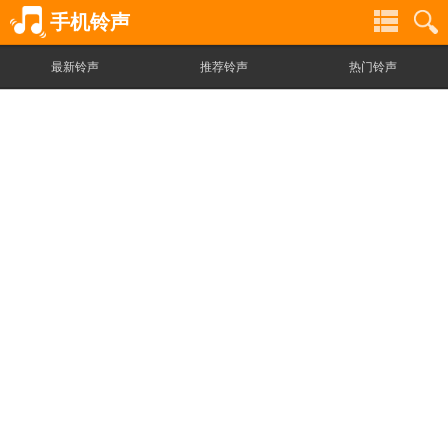
手机铃声
最新铃声
推荐铃声
热门铃声
铃
铃
声
声
分
搜