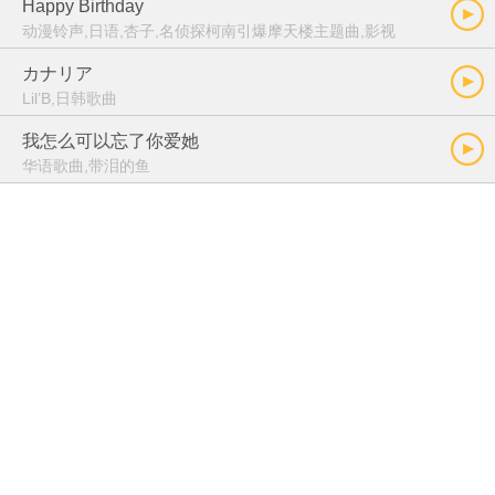
Happy Birthday
动漫铃声,日语,杏子,名侦探柯南引爆摩天楼主题曲,影视
カナリア
Lil’B,日韩歌曲
我怎么可以忘了你爱她
华语歌曲,带泪的鱼