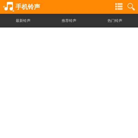
手机铃声
最新铃声
推荐铃声
热门铃声
铃
铃
声
声
分
搜