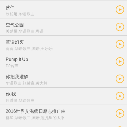
伙伴
刘柏延,华语歌曲
空气公园
关楚耀,华语歌曲,粤语
童话幻灭
蒋蒋,华语歌曲,国语,王乐乐
Pump It Up
DJ铃声
你把我灌醉
华语歌曲,张赫宣,黄大炜
你.我
何维健,华语歌曲
2016世界艾滋病日励志推广曲
群星,华语歌曲,国语,瞳孔里的太阳