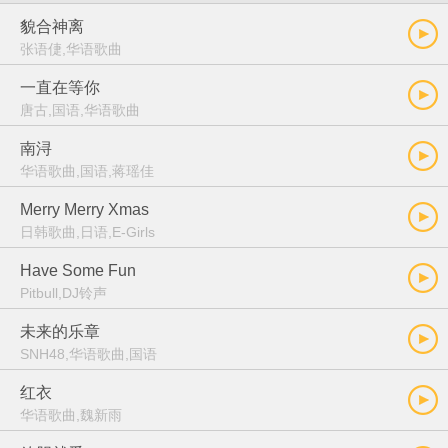
貌合神离
张语倢,华语歌曲
一直在等你
唐古,国语,华语歌曲
南浔
华语歌曲,国语,蒋瑶佳
Merry Merry Xmas
日韩歌曲,日语,E-Girls
Have Some Fun
Pitbull,DJ铃声
未来的乐章
SNH48,华语歌曲,国语
红衣
华语歌曲,魏新雨