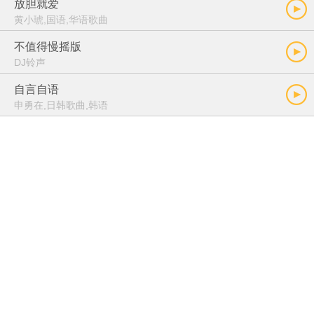
放胆就爱
黄小琥,国语,华语歌曲
不值得慢摇版
DJ铃声
自言自语
申勇在,日韩歌曲,韩语