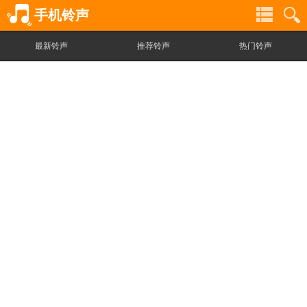
手机铃声
最新铃声
推荐铃声
热门铃声
铃
铃
声
声
分
搜