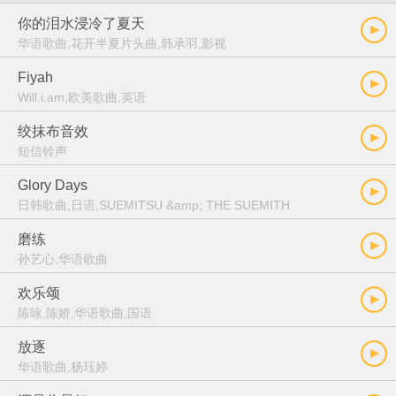
你的泪水浸冷了夏天
华语歌曲,花开半夏片头曲,韩承羽,影视
Fiyah
Will.i.am,欧美歌曲,英语
绞抹布音效
短信铃声
Glory Days
日韩歌曲,日语,SUEMITSU &amp; THE SUEMITH
磨练
孙艺心,华语歌曲
欢乐颂
陈咏,陈娇,华语歌曲,国语
放逐
华语歌曲,杨珏婷