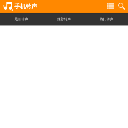
手机铃声
最新铃声
推荐铃声
热门铃声
铃
铃
声
声
分
搜