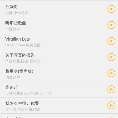
什刹海
李健,个性铃声
听那些歌曲
个性铃声
Virgilian Lots
Of Montreal,欧美歌曲
关于寂寞的报告
华语歌曲,国语,程恢弘
将军令(童声版)
动漫铃声
光追赶
日韩歌曲,Flow,光追いかけて
我怎么舍得让你哭
贺一航,华语歌曲,国语