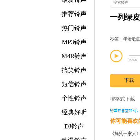
推荐铃声
一列绿皮
热门铃声
标签：
华语歌
MP3铃声
M4R铃声
00:00
搞笑铃声
下载
短信铃声
个性铃声
按格式下载 
经典好听
你可能喜欢
DJ铃声
《搞笑一家人