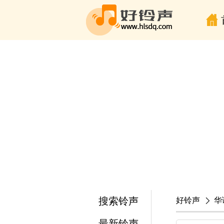
搜索铃声
好铃声
华
最新铃声