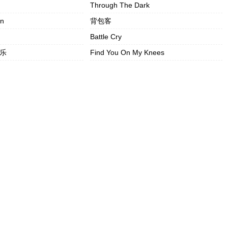
Through The Dark
un
背包客
Battle Cry
快乐
Find You On My Knees