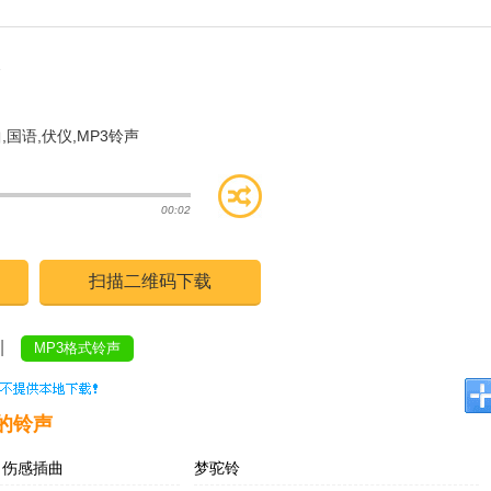
曲
,
国语
,
伏仪
,
MP3铃声
00:02
扫描二维码下载
|
MP3格式铃声
的铃声
》伤感插曲
梦驼铃