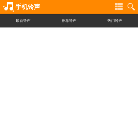
手机铃声
最新铃声
推荐铃声
热门铃声
铃
铃
声
声
分
搜