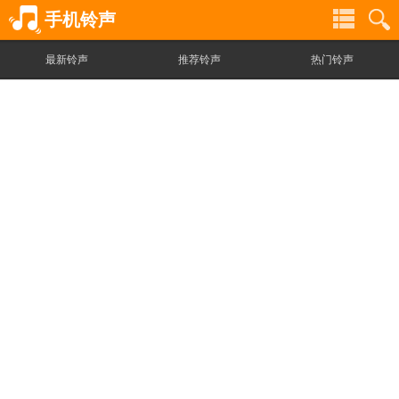
手机铃声
最新铃声
推荐铃声
热门铃声
铃
铃
声
声
分
搜