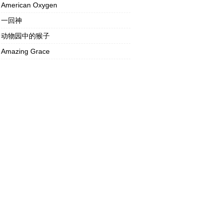
American Oxygen
一回神
动物园中的猴子
Amazing Grace