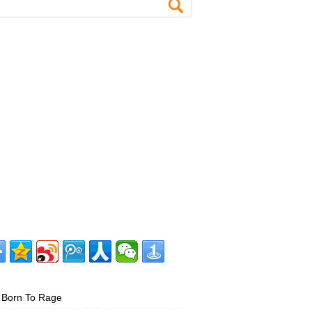
Born To Rage