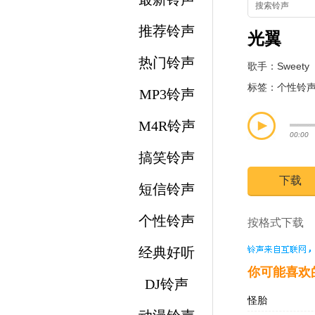
推荐铃声
光翼
热门铃声
歌手：
Sweety
标签：
个性铃
MP3铃声
M4R铃声
00:00
搞笑铃声
下载
短信铃声
个性铃声
按格式下载 
经典好听
你可能喜欢
DJ铃声
怪胎