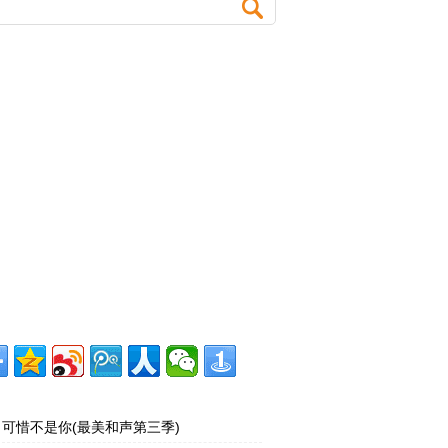
可惜不是你(最美和声第三季)