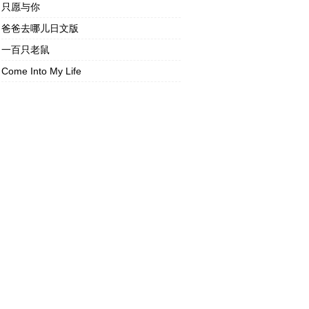
只愿与你
爸爸去哪儿日文版
一百只老鼠
Come Into My Life