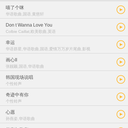
喵了个咪
华语歌曲,国语,黄慈轩
Don t Wanna Love You
Colbie Caillat,欧美歌曲,英语
幸运
华语群星,华语歌曲,国语,爱情万万岁片尾曲,影视
画心II
张靓颖,国语,华语歌曲
韩国现场说唱
个性铃声
奇迹中有你
个性铃声
心愿
孙燕姿,华语歌曲