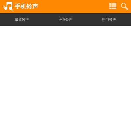
手机铃声
最新铃声
推荐铃声
热门铃声
铃
铃
声
声
分
搜