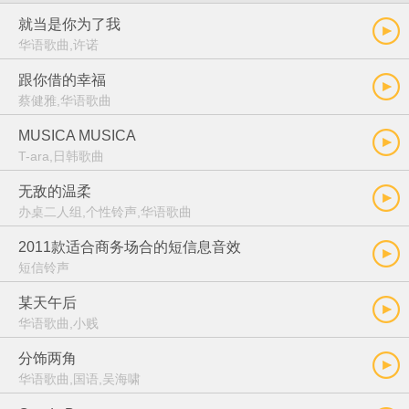
就当是你为了我
华语歌曲,许诺
跟你借的幸福
蔡健雅,华语歌曲
MUSICA MUSICA
T-ara,日韩歌曲
无敌的温柔
办桌二人组,个性铃声,华语歌曲
2011款适合商务场合的短信息音效
短信铃声
某天午后
华语歌曲,小贱
分饰两角
华语歌曲,国语,吴海啸