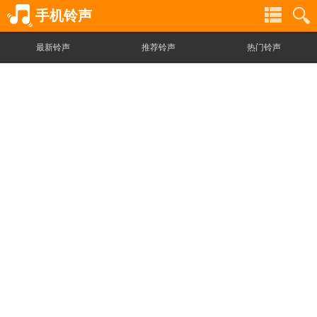
手机铃声
最新铃声
推荐铃声
热门铃声
铃
铃
声
声
分
搜