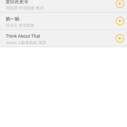
爱比死更冷
周国贤,华语歌曲,粤语
躺一躺
洪卓立,华语歌曲
Think About That
Jessie J,欧美歌曲,英语