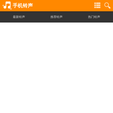
手机铃声
最新铃声
推荐铃声
热门铃声
铃
铃
声
声
分
搜