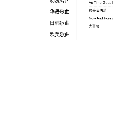
动漫铃声
As Time Goes 
接受我的爱
华语歌曲
Now And Forev
日韩歌曲
大富翁
欧美歌曲