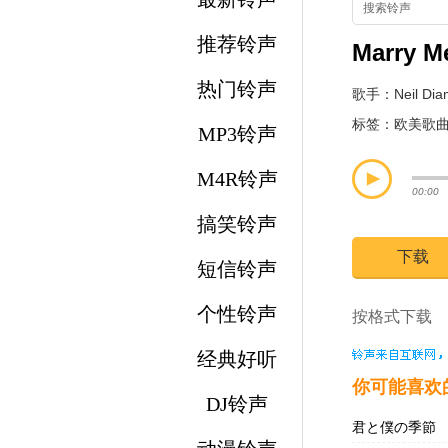
推荐铃声
Marry M
热门铃声
歌手：
Neil Di
标签：
欧美歌
MP3铃声
M4R铃声
00:00
搞笑铃声
下载
短信铃声
个性铃声
按格式下载 
经典好听
你可能喜欢
DJ铃声
君と僕の季節