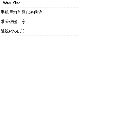
I Was King
手机里放的歌代表的痛
乘着破船回家
乱说(小丸子)