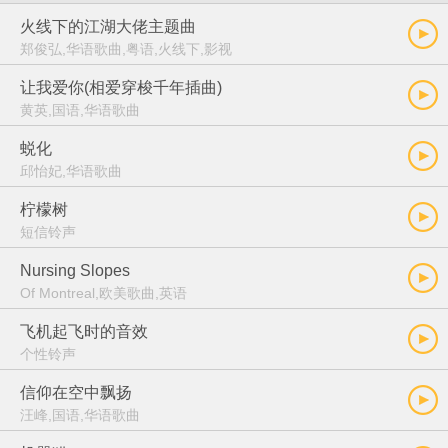
火线下的江湖大佬主题曲
郑俊弘,华语歌曲,粤语,火线下,影视
让我爱你(相爱穿梭千年插曲)
黄英,国语,华语歌曲
蜕化
邱怡妃,华语歌曲
柠檬树
短信铃声
Nursing Slopes
Of Montreal,欧美歌曲,英语
飞机起飞时的音效
个性铃声
信仰在空中飘扬
汪峰,国语,华语歌曲