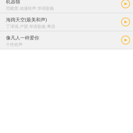
机器猫
范晓萱,动漫铃声,华语歌曲
海阔天空(最美和声)
丁泽强,卢望,华语歌曲,粤语
像凡人一样爱你
个性铃声