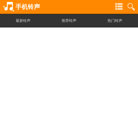
手机铃声
最新铃声
推荐铃声
热门铃声
铃
铃
声
声
分
搜