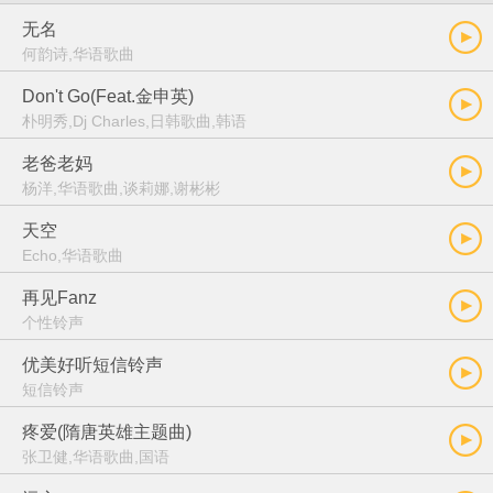
无名
何韵诗,华语歌曲
Don't Go(Feat.金申英)
朴明秀,Dj Charles,日韩歌曲,韩语
老爸老妈
杨洋,华语歌曲,谈莉娜,谢彬彬
天空
Echo,华语歌曲
再见Fanz
个性铃声
优美好听短信铃声
短信铃声
疼爱(隋唐英雄主题曲)
张卫健,华语歌曲,国语