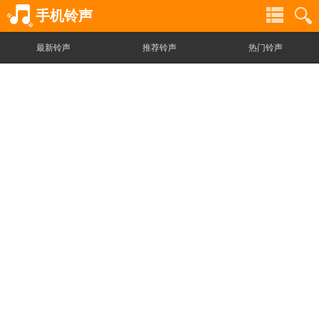
手机铃声
最新铃声
推荐铃声
热门铃声
铃
铃
声
声
分
搜