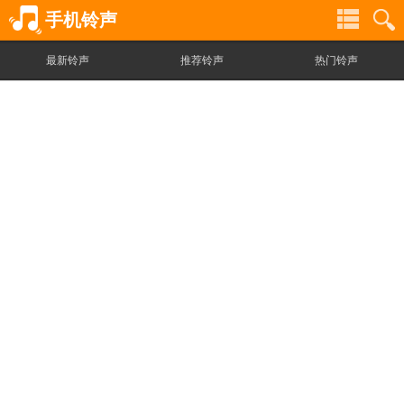
手机铃声
最新铃声
推荐铃声
热门铃声
铃
铃
声
声
分
搜