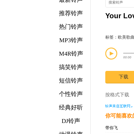
推荐铃声
Your Lo
热门铃声
标签：
欧美歌
MP3铃声
M4R铃声
00:00
搞笑铃声
下载
短信铃声
个性铃声
按格式下载 
经典好听
你可能喜欢
DJ铃声
带你飞