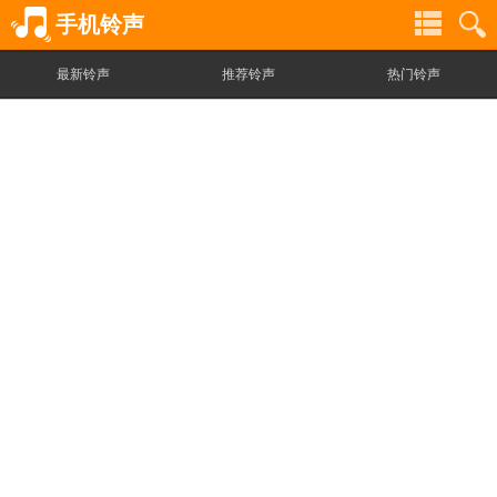
手机铃声
最新铃声
推荐铃声
热门铃声
铃
铃
声
声
分
搜