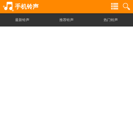
手机铃声
最新铃声
推荐铃声
热门铃声
铃
铃
声
声
分
搜